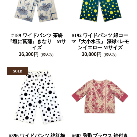
#189 ワイドパンツ 茶絣
#192 ワイドパンツ 綿コー
『垣に菖蒲』きなり Mサ
マ『大小水玉』 深緑×レモ
イズ
ンイエロー Mサイズ
36,300円
30,800円
（税込み）
（税込み）
#396 ワイドパンツ 綿紅梅
#602 裂取ブラウス 袖付き