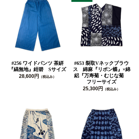
#256 ワイドパンツ 茶絣
#653 裂取Vネックブラウ
『縞無地』紺碧 Sサイズ
ス 綿麻『リボン蝶』×綿
絽『万寿菊・むじな菊
28,600円
（税込み）
フリーサイズ
25,300円
（税込み）