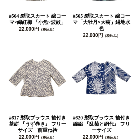
#564 裂取スカート 綿コー
#565 裂取スカート 綿コー
マ×綿紅梅 「小魚×波紋」
マ「大牡丹×大菊」紺地水
色
22,000円
（税込み）
22,000円
（税込み）
#617 裂取ブラウス 袖付き
#620 裂取ブラウス 袖付き
茶絣 『うず巻き』 フリー
綿絽 『乱菊と網代』 フリ
サイズ 前重ね衿
ーサイズ
22,000円
22,000円
（税込み）
（税込み）