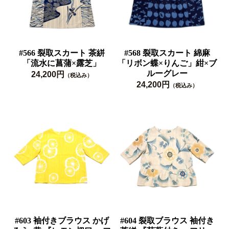
#566 裂取スカート 茶絣
#568 裂取スカート 綿麻
「流水に菖蒲×露芝」
「リボン蝶×りんご」紺×ブ
ルーグレー
24,200円
（税込み）
24,200円
（税込み）
#603 袖付きブラウス かげ
#604 裂取ブラウス 袖付き