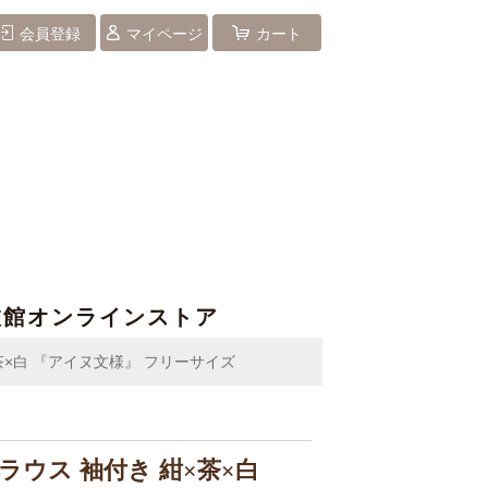
会員登録
マイページ
カート
旅館オンラインストア
×茶×白 『アイヌ文様』 フリーサイズ
ブラウス 袖付き 紺×茶×白