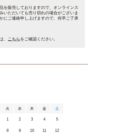
品を販売しておりますので、オンラインス
みいただいても売り切れの場合がございま
かにご連絡申し上げますので、何卒ご了承
は、
こちら
をご確認ください。
月
火
水
木
金
土
1
2
3
4
5
8
9
10
11
12