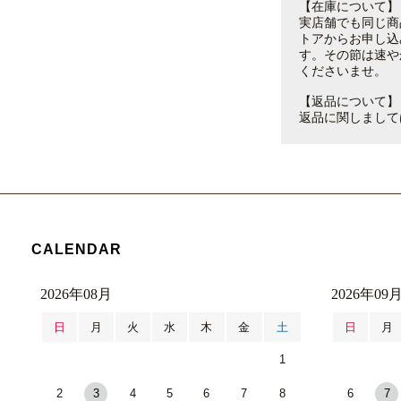
【在庫について】
実店舗でも同じ商
トアからお申し込
す。その節は速や
くださいませ。
【返品について】
返品に関しまして
CALENDAR
2026年08月
2026年09
日
月
火
水
木
金
土
日
月
1
2
3
4
5
6
7
8
6
7