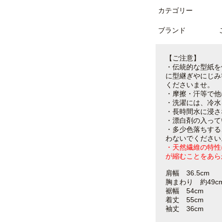
カテゴリー
ブランド
【ご注意】
・伝統的な型紙を
に型継ぎやにじみ
くださいませ。
・摩擦・汗等で他
・洗濯には、冷水
・長時間水に浸さ
・漂白剤の入って
・多少色落ちする
わないでください
・天然繊維の特性
が縮むことをあら
肩幅 36.5cm
胸まわり 約49c
裾幅 54cm
着丈 55cm
袖丈 36cm