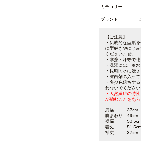
カテゴリー
ブランド
【ご注意】
・伝統的な型紙を
に型継ぎやにじみ
くださいませ。
・摩擦・汗等で他
・洗濯には、冷水
・長時間水に浸さ
・漂白剤の入って
・多少色落ちする
わないでください
・天然繊維の特性
が縮むことをあら
肩幅 37cm
胸まわり 49cm
裾幅 53.5c
着丈 51.5c
袖丈 37cm