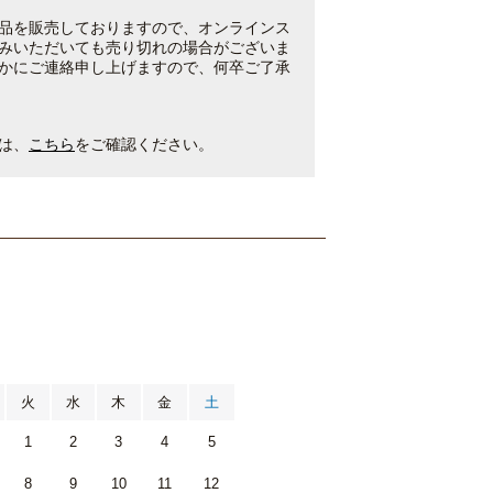
品を販売しておりますので、オンラインス
みいただいても売り切れの場合がございま
かにご連絡申し上げますので、何卒ご了承
は、
こちら
をご確認ください。
月
火
水
木
金
土
1
2
3
4
5
8
9
10
11
12