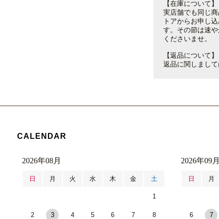
【在庫について】
実店舗でも同じ商
トアからお申し込
す。その節は速や
くださいませ。
【返品について】
返品に関しまして
CALENDAR
2026年08月
2026年09
日
月
火
水
木
金
土
日
月
1
2
3
4
5
6
7
8
6
7