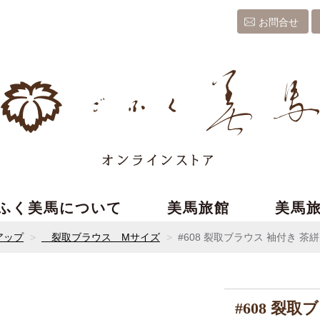
お問合せ
ふく美馬について
美馬旅館
美馬
アップ
裂取ブラウス Mサイズ
#608 裂取ブラウス 袖付き 茶
#608 裂