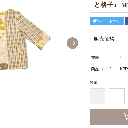
と格子』 
ツイートする
販売価格：
在庫
1
商品コード
KBR
数量
-