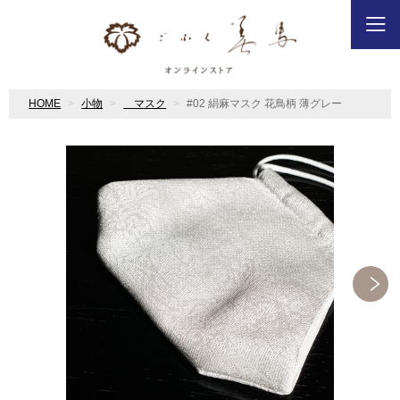
HOME
小物
マスク
#02 絹麻マスク 花鳥柄 薄グレー