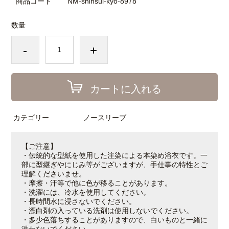
商品コード
NM-shinsui-kyo-8978
数量
-
+
カートに入れる
カテゴリー
ノースリーブ
【ご注意】
・伝統的な型紙を使用した注染による本染め浴衣です。一
部に型継ぎやにじみ等がございますが、手仕事の特性とご
理解くださいませ。
・摩擦・汗等で他に色が移ることがあります。
・洗濯には、冷水を使用してください。
・長時間水に浸さないでください。
・漂白剤の入っている洗剤は使用しないでください。
・多少色落ちすることがありますので、白いものと一緒に