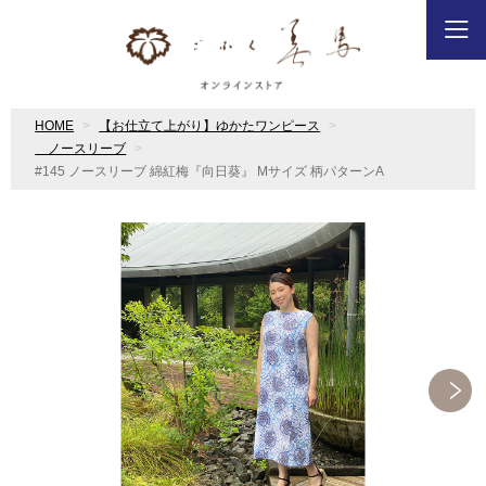
HOME
【お仕立て上がり】ゆかたワンピース
ノースリーブ
#145 ノースリーブ 綿紅梅『向日葵』 Mサイズ 柄パターンA