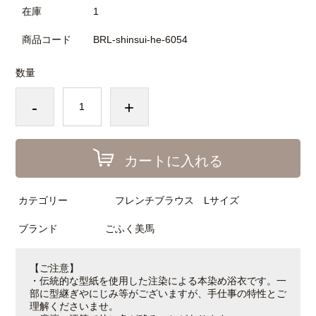
在庫
1
商品コード
BRL-shinsui-he-6054
数量
-
+
カートに入れる
カテゴリー
フレンチブラウス Lサイズ
ブランド
ごふく美馬
【ご注意】
・伝統的な型紙を使用した注染による本染め浴衣です。一
部に型継ぎやにじみ等がございますが、手仕事の特性とご
理解くださいませ。