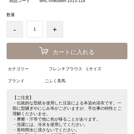
商品コード
BRL-chikusen-1013-118
数量
-
+
カートに入れる
カテゴリー
フレンチブラウス Lサイズ
ブランド
ごふく美馬
【ご注意】
・伝統的な型紙を使用した注染による本染め浴衣です。一
部に型継ぎやにじみ等がございますが、手仕事の特性とご
理解くださいませ。
・摩擦・汗等で他に色が移ることがあります。
・洗濯には、冷水を使用してください。
・長時間水に浸さないでください。